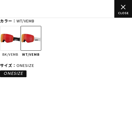
ムラサキスポーツ公式オンラインショップ 新作続々入荷中！是非お
買い物をお楽しみください♪
カラー：
WT/VEMB
ゲスト
様
ログイン
会員登録
FASHION
SURF
SNOW
SKATE
BK/VEMB
WT/VEMB
店舗一覧
サイズ：
ONESIZE
ONESIZE
CATEGORY
ファッションTOP
サーフTOP