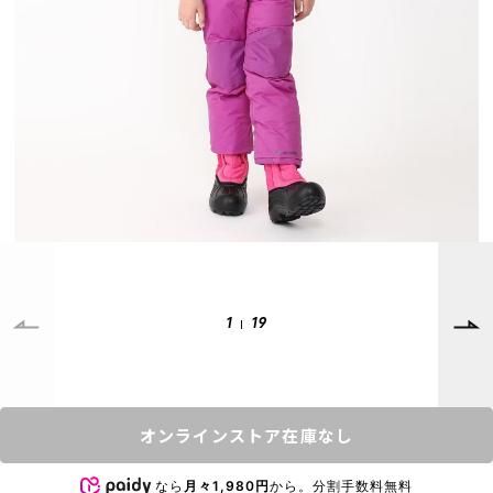
SUPPORT
INFORMATION
店頭受取サービス
店舗一覧
会員ランクについて
ニュース
ギフトラッピング
公式サイト
アフターサポート
下取り保証について
ご利用ガイド
サイズガイド
よくある質問
1
19
お問い合わせ
プライバシーポリシー
特定商取引法に基づく表記
オンラインストア在庫なし
会員およびポイント規約
会社概要
なら
月々1,980円
から。分割手数料無料