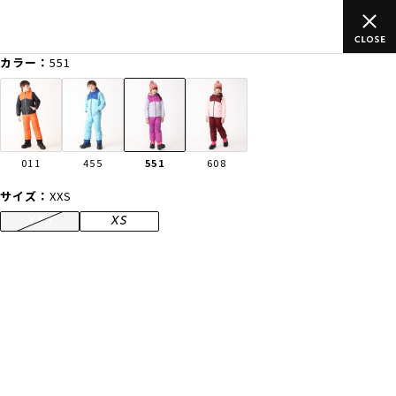
上のご
ムラサキスポーツ公式オンラインショップ 新作続々入荷中！
買い物をお楽しみください♪
カラー：
551
ゲスト
様
ログイン
会員登録
FASHION
SURF
SNOW
SKATE
011
455
551
608
店舗一覧
サイズ：
XXS
XXS
XS
CATEGORY
ファッションTOP
サーフTOP