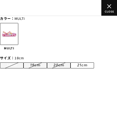
のご
ムラサキスポーツ公式オンラインショップ 新作続々入荷中！是
買い物をお楽しみください♪
カラー：
MULTI
ゲスト
様
ログイン
会員登録
FASHION
SURF
SNOW
SKATE
MULTI
店舗一覧
サイズ：
18cm
18cm
19cm
20cm
21cm
CATEGORY
ファッションTOP
サーフTOP