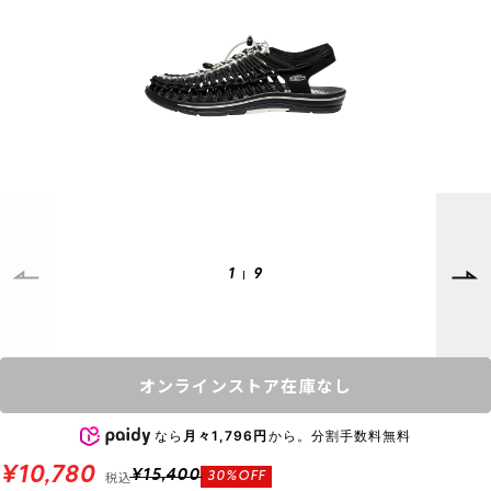
SUPPORT
INFORMATION
店頭受取サービス
店舗一覧
会員ランクについて
ニュース
ギフトラッピング
公式サイト
アフターサポート
下取り保証について
ご利用ガイド
サイズガイド
よくある質問
1
9
お問い合わせ
プライバシーポリシー
特定商取引法に基づく表記
オンラインストア在庫なし
会員およびポイント規約
会社概要
なら
月々1,796円
から。分割手数料無料
© 2023 Murasaki Sports
¥10,780
税込
¥15,400
30%OFF