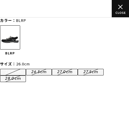
(税込)以上のご
ムラサキスポーツ公式オンラインショップ 新作続々
買い物をお楽しみください♪
カラー：
BLRP
ゲスト
様
ログイン
会員登録
FASHION
SURF
SNOW
SKATE
BLRP
店舗一覧
サイズ：
26.0cm
26.0cm
26.5cm
27.0cm
27.5cm
28.0cm
CATEGORY
ファッションTOP
サーフTOP