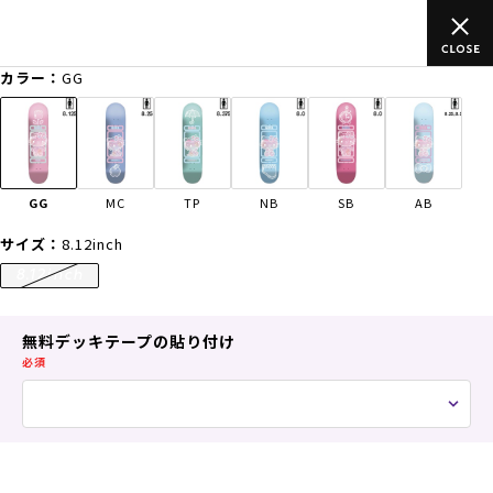
上のご
ムラサキスポーツ公式オンラインショップ 新作続々入荷中！
買い物をお楽しみください♪
カラー：
GG
ゲスト
様
ログイン
会員登録
FASHION
SURF
SNOW
SKATE
GG
MC
TP
NB
SB
AB
店舗一覧
サイズ：
8.12inch
8.12inch
CATEGORY
無料デッキテープの貼り付け
必須
ファッションTOP
サーフTOP