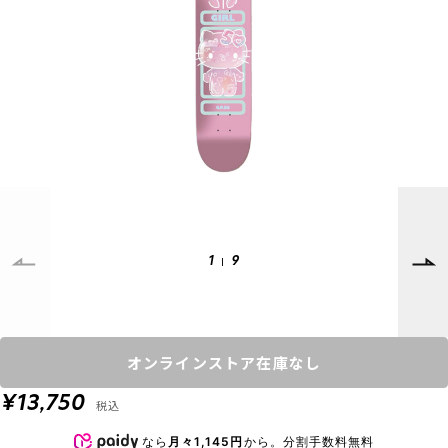
SUPPORT
INFORMATION
店頭受取サービス
店舗一覧
会員ランクについて
ニュース
ギフトラッピング
公式サイト
アフターサポート
下取り保証について
ご利用ガイド
サイズガイド
よくある質問
1
9
お問い合わせ
プライバシーポリシー
特定商取引法に基づく表記
オンラインストア在庫なし
会員およびポイント規約
会社概要
¥13,750
税込
© 2023 Murasaki Sports
なら
月々1,145円
から。分割手数料無料