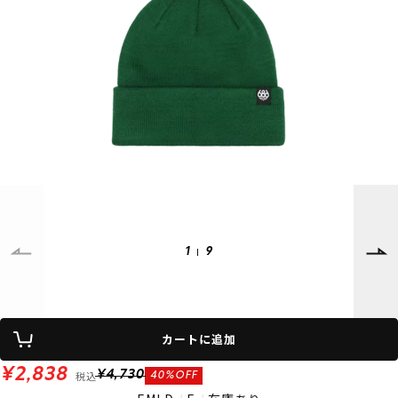
SUPPORT
INFORMATION
店頭受取サービス
店舗一覧
会員ランクについて
ニュース
ギフトラッピング
公式サイト
アフターサポート
下取り保証について
ご利用ガイド
サイズガイド
よくある質問
お問い合わせ
1
9
プライバシーポリシー
特定商取引法に基づく表記
会員およびポイント規約
会社概要
カートに追加
© 2023 Murasaki Sports
¥2,838
税込
¥4,730
40%OFF