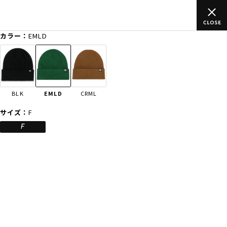
上のご
ムラサキスポーツ公式オンラインショップ 新作続々入荷中！
買い物をお楽しみください♪
カラー：
EMLD
ゲスト
様
ログイン
会員登録
FASHION
SURF
SNOW
SKATE
BLK
EMLD
CRML
店舗一覧
サイズ：
F
F
CATEGORY
ファッションTOP
サーフTOP