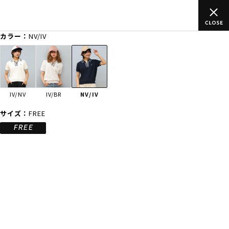
以上のご
ムラサキスポーツ公式オンラインショップ 新作続々入荷中
買い物をお楽しみください♪
カラー：
NV/IV
ゲスト
様
ログイン
会員登録
FASHION
SURF
SNOW
SKATE
IV/NV
IV/BR
NV/IV
店舗一覧
サイズ：
FREE
FREE
CATEGORY
ファッションTOP
サーフTOP