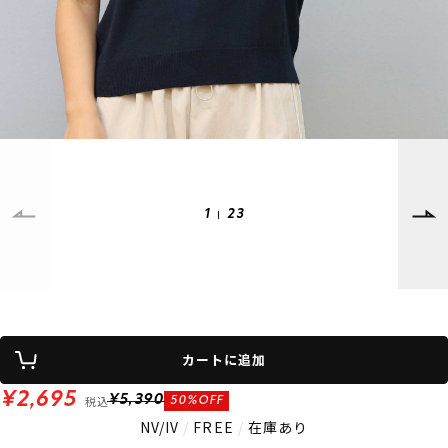
SUPPORT
INFORMATION
店頭受取サービス
店舗一覧
会員ランクについて
ニュース
ギフトラッピング
公式サイト
アフターサポート
下取り保証について
ご利用ガイド
サイズガイド
よくある質問
1
23
お問い合わせ
プライバシーポリシー
特定商取引法に基づく表記
会員およびポイント規約
会社概要
カートに追加
© 2023 Murasaki Sports
¥2,695
税込
¥5,390
50%OFF
NV/IV
/
FREE
/
在庫あり