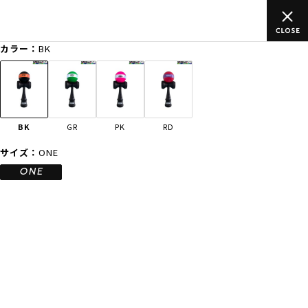
500円(税込)以上のご
ムラサキスポーツ公式オンラインショップ 
外有り)
買い物をお楽しみくださ
カラー：
BK
ゲスト
様
ログイン
会員登録
FASHION
SURF
SNOW
SKATE
BK
GR
PK
RD
店舗一覧
サイズ：
ONE
ONE
CATEGORY
ファッションTOP
サーフTOP