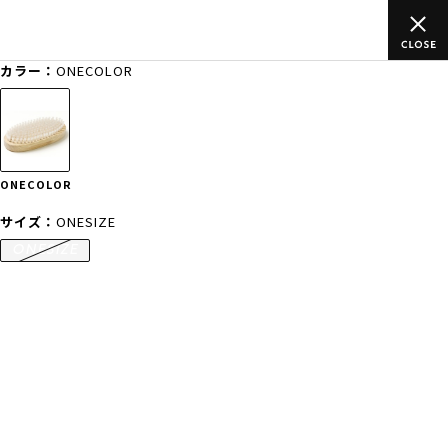
のご
ムラサキスポーツ公式オンラインショップ 新作続々入荷中！是
買い物をお楽しみください♪
カラー：
ONECOLOR
ゲスト
様
ログイン
会員登録
FASHION
SURF
SNOW
SKATE
ONECOLOR
店舗一覧
サイズ：
ONESIZE
ONESIZE
CATEGORY
ファッションTOP
サーフTOP