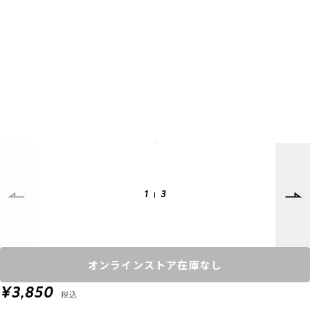
SUPPORT
INFORMATION
店頭受取サービス
店舗一覧
会員ランクについて
ニュース
ギフトラッピング
公式サイト
アフターサポート
下取り保証について
ご利用ガイド
サイズガイド
よくある質問
1
3
お問い合わせ
プライバシーポリシー
特定商取引法に基づく表記
オンラインストア在庫なし
会員およびポイント規約
会社概要
¥3,850
税込