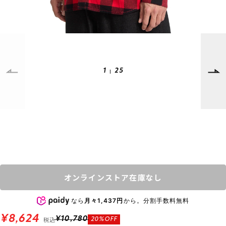
SUPPORT
INFORMATION
店頭受取サービス
店舗一覧
会員ランクについて
ニュース
ギフトラッピング
公式サイト
1
25
アフターサポート
下取り保証について
ご利用ガイド
サイズガイド
よくある質問
お問い合わせ
プライバシーポリシー
特定商取引法に基づく表記
オンラインストア在庫なし
会員およびポイント規約
会社概要
なら
月々1,437円
から。分割手数料無料
© 2023 Murasaki Sports
¥8,624
税込
¥10,780
20%OFF