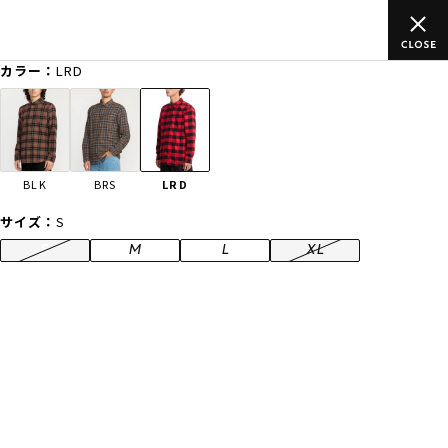
ムラサキスポーツ公式オンラインショップ 新作続々入荷中！是非お
買い物をお楽しみください♪
カラー：
LRD
ゲスト
様
ログイン
会員登録
FASHION
SURF
SNOW
SKATE
BLK
BRS
LRD
店舗一覧
サイズ：
S
S
M
L
XL
CATEGORY
ファッションTOP
サーフTOP