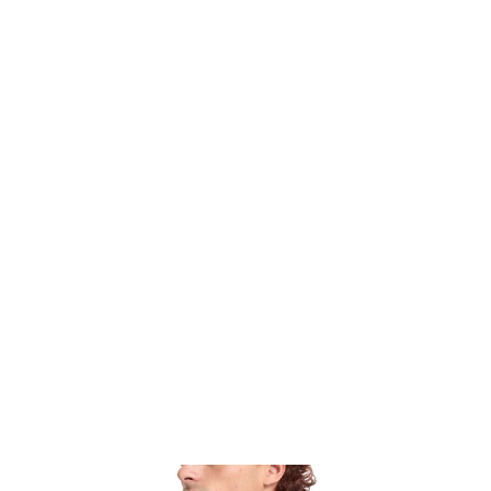
¥8,624
税込
¥10,780
20%OFF
なら
月々1,437円
から。分割手数料無料
カラー・サイズを選択
TOP
ファッション
ALL
VOLCOM
トップス
シャツ/ブラウス
ロングス
TOP
ファッション
トップス
シャツ/ブラウス
ロングスリーブ
VOLCOM
SHOP
ONLINE
FASHION
SURF
SNOW
SKATE