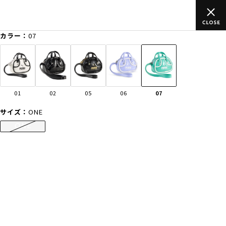
ムラサキスポーツ公式オンラインショップ 新作続々入荷中！是非お
買い物をお楽しみください♪
カラー：
07
ゲスト
様
ログイン
会員登録
FASHION
SURF
SNOW
SKATE
01
02
05
06
07
店舗一覧
サイズ：
ONE
ONE
CATEGORY
ファッションTOP
サーフTOP