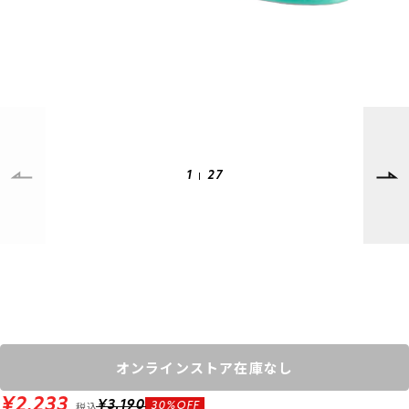
SUPPORT
INFORMATION
店頭受取サービス
店舗一覧
会員ランクについて
ニュース
ギフトラッピング
公式サイト
アフターサポート
下取り保証について
1
27
ご利用ガイド
サイズガイド
よくある質問
お問い合わせ
プライバシーポリシー
特定商取引法に基づく表記
会員およびポイント規約
会社概要
オンラインストア在庫なし
© 2023 Murasaki Sports
¥2,233
税込
¥3,190
30%OFF