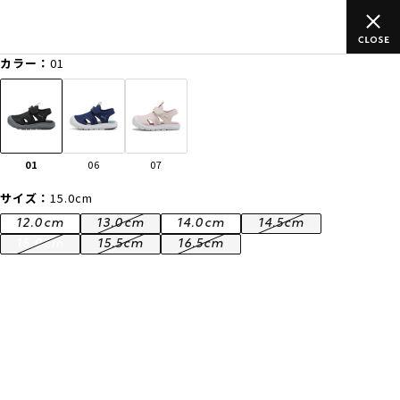
ムラサキスポーツ公式オンラインショップ 5,500円(税込)以上のご
注文で送料無料！(※一部対象外有り)
カラー：
01
ゲスト
様
ログイン
会員登録
FASHION
SURF
SNOW
SKATE
01
06
07
店舗一覧
サイズ：
15.0cm
12.0cm
13.0cm
14.0cm
14.5cm
15.0cm
15.5cm
16.5cm
CATEGORY
ファッションTOP
サーフTOP