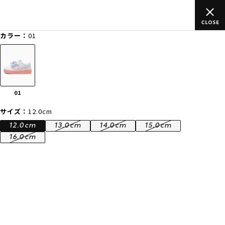
(税込)以上のご
ムラサキスポーツ公式オンラインショップ 新作続
)
買い物をお楽しみください♪
カラー：
01
ゲスト
様
ログイン
会員登録
FASHION
SURF
SNOW
SKATE
01
店舗一覧
サイズ：
12.0cm
12.0cm
13.0cm
14.0cm
15.0cm
16.0cm
CATEGORY
ファッションTOP
サーフTOP