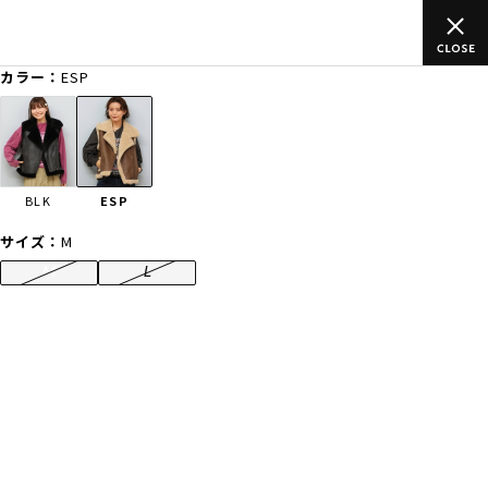
ご
ムラサキスポーツ公式オンラインショップ 新作続々入荷中！是非
買い物をお楽しみください♪
カラー：
ESP
ゲスト
様
ログイン
会員登録
FASHION
SURF
SNOW
SKATE
BLK
ESP
店舗一覧
サイズ：
M
M
L
CATEGORY
ファッションTOP
サーフTOP