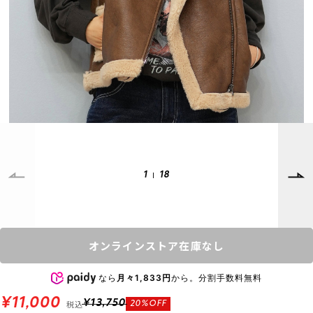
SUPPORT
INFORMATION
店頭受取サービス
店舗一覧
会員ランクについて
ニュース
ギフトラッピング
公式サイト
アフターサポート
下取り保証について
ご利用ガイド
サイズガイド
よくある質問
1
18
お問い合わせ
プライバシーポリシー
特定商取引法に基づく表記
オンラインストア在庫なし
会員およびポイント規約
会社概要
なら
月々1,833円
から。分割手数料無料
© 2023 Murasaki Sports
¥11,000
税込
¥13,750
20%OFF