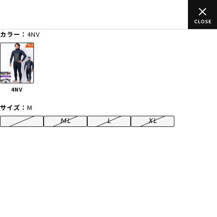
ご
ムラサキスポーツ公式オンラインショップ 新作続々入荷中！是非
買い物をお楽しみください♪
カラー：
4NV
ゲスト
様
ログイン
会員登録
FASHION
SURF
SNOW
SKATE
4NV
店舗一覧
サイズ：
M
M
ML
L
XL
CATEGORY
ファッションTOP
サーフTOP