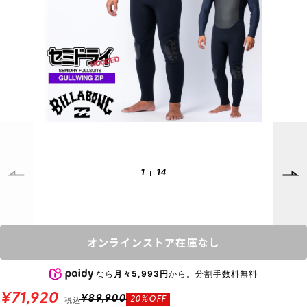
SUPPORT
INFORMATION
店頭受取サービス
店舗一覧
会員ランクについて
ニュース
ギフトラッピング
公式サイト
アフターサポート
下取り保証について
ご利用ガイド
サイズガイド
よくある質問
1
14
お問い合わせ
プライバシーポリシー
特定商取引法に基づく表記
オンラインストア在庫なし
会員およびポイント規約
会社概要
なら
月々5,993円
から。分割手数料無料
© 2023 Murasaki Sports
¥71,920
税込
¥89,900
20%OFF