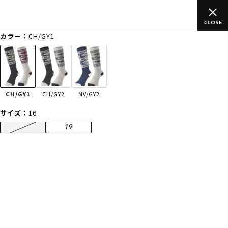
ご
ムラサキスポーツ公式オンラインショップ 新作続々入荷中！是非
買い物をお楽しみください♪
カラー：
CH/GY1
ゲスト
様
ログイン
会員登録
FASHION
SURF
SNOW
SKATE
CH/GY1
CH/GY2
NV/GY2
店舗一覧
サイズ：
16
16
19
CATEGORY
ファッションTOP
サーフTOP