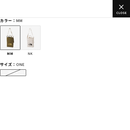
ムラサキスポーツ公式オンラインショップ 新作続々入荷中！是非お
買い物をお楽しみください♪
カラー：
MM
ゲスト
様
ログイン
会員登録
FASHION
SURF
SNOW
SKATE
MM
NK
店舗一覧
サイズ：
ONE
ONE
CATEGORY
ファッションTOP
サーフTOP