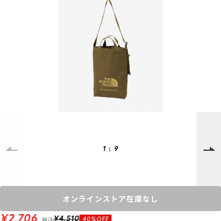
SUPPORT
INFORMATION
店頭受取サービス
店舗一覧
会員ランクについて
ニュース
ギフトラッピング
公式サイト
アフターサポート
下取り保証について
ご利用ガイド
サイズガイド
よくある質問
お問い合わせ
1
9
プライバシーポリシー
特定商取引法に基づく表記
会員およびポイント規約
会社概要
オンラインストア在庫なし
© 2023 Murasaki Sports
¥2,706
税込
¥4,510
40%OFF