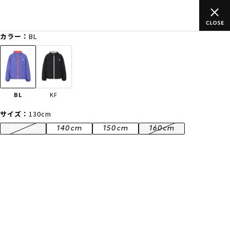
)以上のご
ムラサキスポーツ公式オンラインショップ 新作続々入荷
買い物をお楽しみください♪
カラー：
BL
ゲスト
様
ログイン
会員登録
FASHION
SURF
SNOW
SKATE
BL
KF
店舗一覧
サイズ：
130cm
130cm
140cm
150cm
160cm
CATEGORY
ファッションTOP
サーフTOP