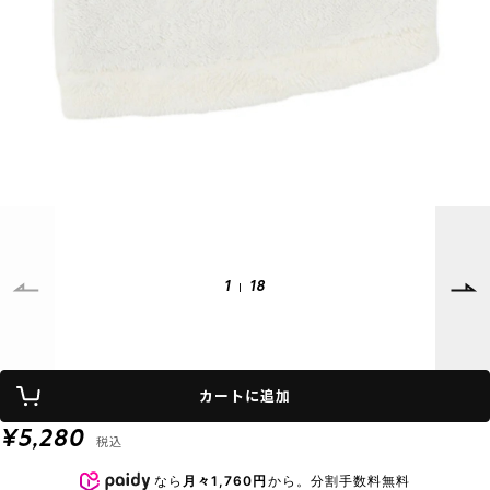
SUPPORT
INFORMATION
店頭受取サービス
店舗一覧
会員ランクについて
ニュース
ギフトラッピング
公式サイト
アフターサポート
下取り保証について
ご利用ガイド
サイズガイド
よくある質問
お問い合わせ
1
18
プライバシーポリシー
特定商取引法に基づく表記
カートに追加
会員およびポイント規約
会社概要
¥5,280
税込
© 2023 Murasaki Sports
なら
月々1,760円
から。分割手数料無料