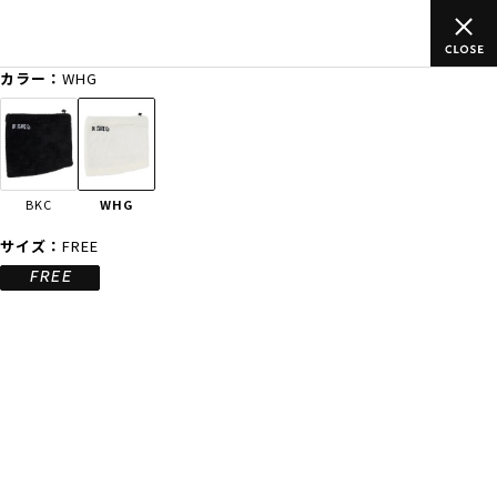
上のご
ムラサキスポーツ公式オンラインショップ 新作続々入荷中！
買い物をお楽しみください♪
カラー：
WHG
ゲスト
様
ログイン
会員登録
FASHION
SURF
SNOW
SKATE
BKC
WHG
店舗一覧
サイズ：
FREE
FREE
CATEGORY
ファッションTOP
サーフTOP