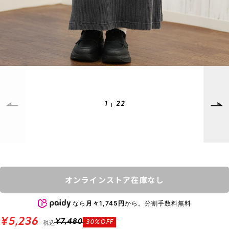
SUPPORT
INFORMATION
店頭受取サービス
店舗一覧
会員ランクについて
ニュース
ギフトラッピング
公式サイト
アフターサポート
下取り保証について
ご利用ガイド
1
22
サイズガイド
よくある質問
お問い合わせ
プライバシーポリシー
特定商取引法に基づく表記
オンラインストア在庫なし
会員およびポイント規約
会社概要
なら
月々1,745円
から。分割手数料無料
© 2023 Murasaki Sports
¥5,236
税込
¥7,480
30%OFF