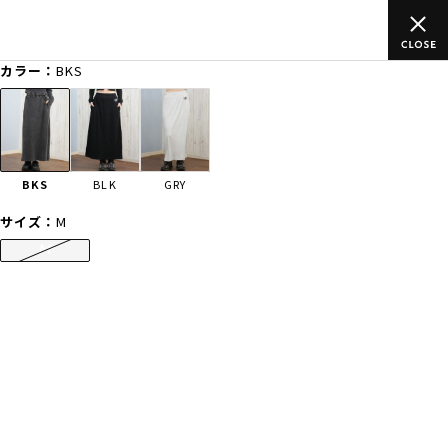
ムラサキスポーツ公式オンラインショップ 新作続々入荷中！是非お
買い物をお楽しみください♪
カラー：
BKS
ゲスト
様
ログイン
会員登録
FASHION
SURF
SNOW
SKATE
BKS
BLK
GRY
店舗一覧
サイズ：
M
M
CATEGORY
ファッションTOP
サーフTOP