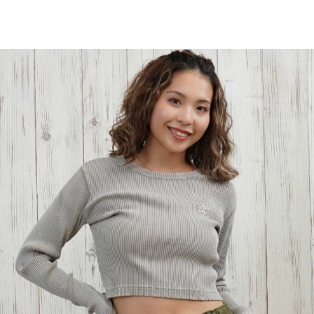
TOP
TOP
TOP
TOP
TOP
PAGE TOP
ムラサキスポーツ 公式アプリ
ポイント・クーポンもこのアプリで！