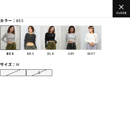
ムラサキスポーツ公式オンラインショップ 新作続々入荷中！是非お
買い物をお楽しみください♪
カラー：
BES
ゲスト
様
ログイン
会員登録
FASHION
SURF
SNOW
SKATE
BES
BKS
BLK
GRY
WHT
店舗一覧
サイズ：
M
M
L
CATEGORY
ファッションTOP
サーフTOP