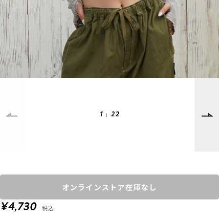
SUPPORT
INFORMATION
店頭受取サービス
店舗一覧
会員ランクについて
ニュース
ギフトラッピング
公式サイト
アフターサポート
下取り保証について
ご利用ガイド
1
22
サイズガイド
よくある質問
お問い合わせ
プライバシーポリシー
特定商取引法に基づく表記
オンラインストア在庫なし
会員およびポイント規約
会社概要
¥4,730
税込