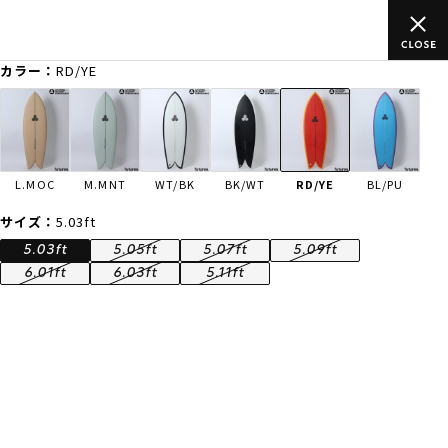
ムラサキスポーツ公式オンラインショップ 新作続々入荷中！是非お
買い物をお楽しみください♪
カラー：
RD/YE
ゲスト
様
ログイン
会員登録
FASHION
SURF
SNOW
SKATE
L.MOC
M.MNT
WT/BK
BK/WT
RD/YE
BL/PU
店舗一覧
サイズ：
5.03ft
5.03ft
5.05ft
5.07ft
5.09ft
6.01ft
6.03ft
5.11ft
CATEGORY
ファッションTOP
サーフTOP