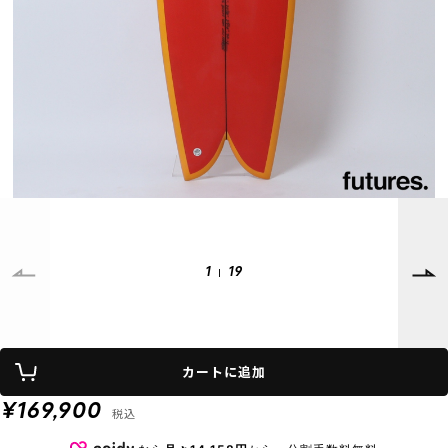
SUPPORT
INFORMATION
店頭受取サービス
店舗一覧
会員ランクについて
ニュース
ギフトラッピング
公式サイト
アフターサポート
下取り保証について
ご利用ガイド
サイズガイド
よくある質問
お問い合わせ
1
19
プライバシーポリシー
特定商取引法に基づく表記
カートに追加
会員およびポイント規約
会社概要
¥169,900
税込
© 2023 Murasaki Sports