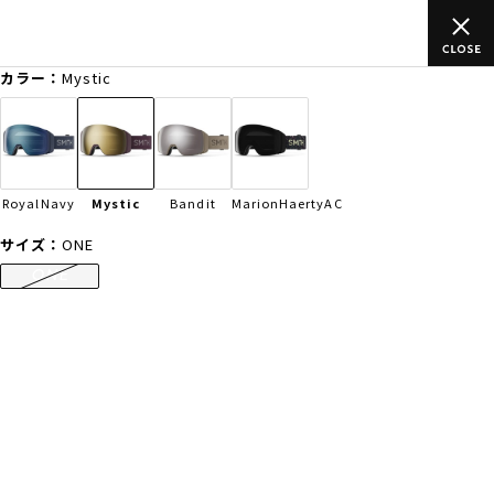
上のご
ムラサキスポーツ公式オンラインショップ 新作続々入荷中！
買い物をお楽しみください♪
カラー：
Mystic
ゲスト
様
ログイン
会員登録
FASHION
SURF
SNOW
SKATE
RoyalNavy
Mystic
Bandit
MarionHaertyAC
店舗一覧
サイズ：
ONE
ONE
CATEGORY
ファッションTOP
サーフTOP