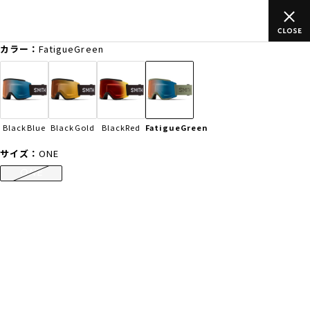
のご
ムラサキスポーツ公式オンラインショップ 新作続々入荷中！是
買い物をお楽しみください♪
カラー：
FatigueGreen
ゲスト
様
ログイン
会員登録
FASHION
SURF
SNOW
SKATE
BlackBlue
BlackGold
BlackRed
FatigueGreen
店舗一覧
サイズ：
ONE
ONE
CATEGORY
ファッションTOP
サーフTOP