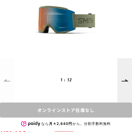
SUPPORT
INFORMATION
店頭受取サービス
店舗一覧
会員ランクについて
ニュース
ギフトラッピング
公式サイト
アフターサポート
下取り保証について
ご利用ガイド
サイズガイド
よくある質問
1
12
お問い合わせ
プライバシーポリシー
特定商取引法に基づく表記
オンラインストア在庫なし
会員およびポイント規約
会社概要
なら
月々2,640円
から。分割手数料無料
© 2023 Murasaki Sports