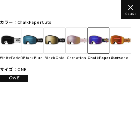
上のご
ムラサキスポーツ公式オンラインショップ 新作続々入荷中！
買い物をお楽しみください♪
カラー：
ChalkPaperCuts
ゲスト
様
ログイン
会員登録
FASHION
SURF
SNOW
SKATE
WhiteFadeOut
BlackBlue
BlackGold
Carnation
ChalkPaperCuts
Komodo
店舗一覧
サイズ：
ONE
ONE
CATEGORY
ファッションTOP
サーフTOP