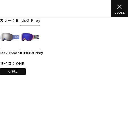
のご
ムラサキスポーツ公式オンラインショップ 新作続々入荷中！是
買い物をお楽しみください♪
カラー：
BirdsOfPrey
ゲスト
様
ログイン
会員登録
FASHION
SURF
SNOW
SKATE
StevieShao
BirdsOfPrey
店舗一覧
サイズ：
ONE
ONE
CATEGORY
ファッションTOP
サーフTOP