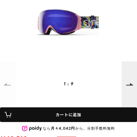
SUPPORT
INFORMATION
店頭受取サービス
店舗一覧
会員ランクについて
ニュース
ギフトラッピング
公式サイト
アフターサポート
下取り保証について
ご利用ガイド
サイズガイド
よくある質問
お問い合わせ
1
9
プライバシーポリシー
特定商取引法に基づく表記
カートに追加
会員およびポイント規約
会社概要
なら
月々4,042円
から。分割手数料無料
© 2023 Murasaki Sports