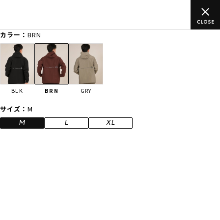
ムラサキスポーツ公式オンラインショップ 新作続々入荷中！是非お
買い物をお楽しみください♪
カラー：
BRN
ゲスト
様
ログイン
会員登録
FASHION
SURF
SNOW
SKATE
BLK
BRN
GRY
店舗一覧
サイズ：
M
M
L
XL
CATEGORY
ファッションTOP
サーフTOP