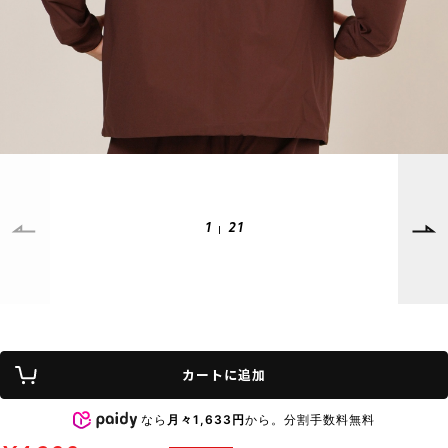
SUPPORT
INFORMATION
店頭受取サービス
店舗一覧
会員ランクについて
ニュース
ギフトラッピング
公式サイト
アフターサポート
下取り保証について
ご利用ガイド
1
21
サイズガイド
よくある質問
お問い合わせ
プライバシーポリシー
特定商取引法に基づく表記
カートに追加
会員およびポイント規約
会社概要
なら
月々1,633円
から。分割手数料無料
© 2023 Murasaki Sports