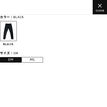
込)以上のご
ムラサキスポーツ公式オンラインショップ 新作続々入
買い物をお楽しみください♪
カラー：
BLACK
ゲスト
様
ログイン
会員登録
FASHION
SURF
SNOW
SKATE
BLACK
店舗一覧
サイズ：
SM
SM
ML
CATEGORY
ファッションTOP
サーフTOP