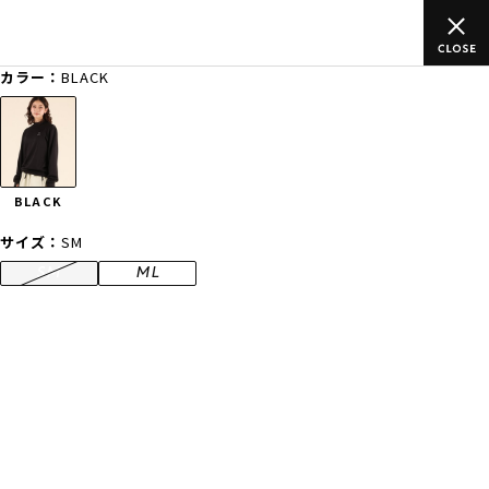
500円(税込)以上のご
ムラサキスポーツ公式オンラインショップ 
外有り)
買い物をお楽しみくださ
カラー：
BLACK
ゲスト
様
ログイン
会員登録
FASHION
SURF
SNOW
SKATE
BLACK
店舗一覧
サイズ：
SM
SM
ML
CATEGORY
ファッションTOP
サーフTOP