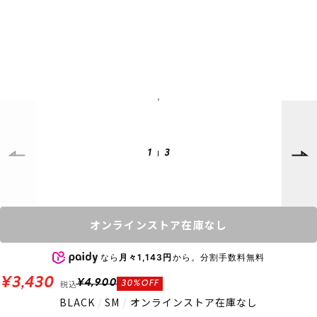
SUPPORT
INFORMATION
店頭受取サービス
店舗一覧
会員ランクについて
ニュース
ギフトラッピング
公式サイト
アフターサポート
下取り保証について
ご利用ガイド
サイズガイド
よくある質問
1
3
お問い合わせ
プライバシーポリシー
特定商取引法に基づく表記
オンラインストア在庫なし
会員およびポイント規約
会社概要
なら
月々1,143円
から。分割手数料無料
© 2023 Murasaki Sports
¥3,430
税込
¥4,900
30%OFF
BLACK
/
SM
/
オンラインストア在庫なし