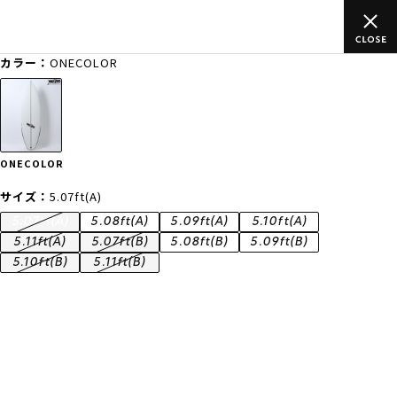
ムラサキスポーツ公式オンラインショップ 新作続々入荷中！是非お
買い物をお楽しみください♪
カラー：
ONECOLOR
ゲスト
様
ログイン
会員登録
FASHION
SURF
SNOW
SKATE
ONECOLOR
店舗一覧
サイズ：
5.07ft(A)
5.07ft(A)
5.08ft(A)
5.09ft(A)
5.10ft(A)
5.11ft(A)
5.07ft(B)
5.08ft(B)
5.09ft(B)
5.10ft(B)
5.11ft(B)
CATEGORY
ファッションTOP
サーフTOP