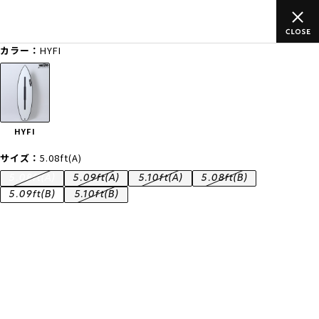
ムラサキスポーツ公式オンラインショップ 新作続々入荷中！是非お
買い物をお楽しみください♪
カラー：
HYFI
ゲスト
様
ログイン
会員登録
FASHION
SURF
SNOW
SKATE
HYFI
店舗一覧
サイズ：
5.08ft(A)
5.08ft(A)
5.09ft(A)
5.10ft(A)
5.08ft(B)
5.09ft(B)
5.10ft(B)
CATEGORY
ファッションTOP
サーフTOP