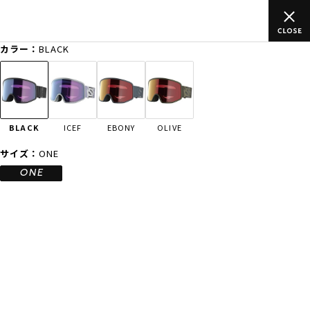
(税込)以上のご
ムラサキスポーツ公式オンラインショップ 新作続
)
買い物をお楽しみください♪
カラー：
BLACK
ゲスト
様
ログイン
会員登録
FASHION
SURF
SNOW
SKATE
BLACK
ICEF
EBONY
OLIVE
店舗一覧
サイズ：
ONE
ONE
CATEGORY
ファッションTOP
サーフTOP