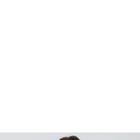
¥7,744
税込
¥9,680
20%OFF
なら
月々1,290円
から。分割手数料無料
カラー・サイズを選択
TOP
ファッション
ALL
SANTA CRUZ
トップス
シャツ/ブラウス
ロン
TOP
ファッション
トップス
シャツ/ブラウス
ロングスリーブ
SANTAC
SHOP
ONLINE
FASHION
SURF
SNOW
SKATE