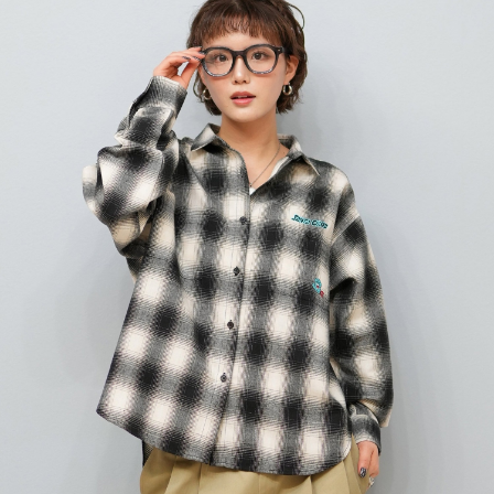
TOP
TOP
TOP
TOP
TOP
PAGE TOP
ムラサキスポーツ 公式アプリ
ポイント・クーポンもこのアプリで！