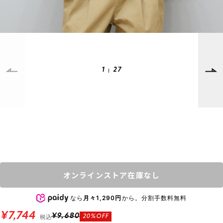
SUPPORT
INFORMATION
店頭受取サービス
店舗一覧
会員ランクについて
ニュース
ギフトラッピング
公式サイト
1
27
アフターサポート
下取り保証について
ご利用ガイド
サイズガイド
よくある質問
お問い合わせ
プライバシーポリシー
特定商取引法に基づく表記
オンラインストア在庫なし
会員およびポイント規約
会社概要
なら
月々1,290円
から。分割手数料無料
© 2023 Murasaki Sports
¥7,744
税込
¥9,680
20%OFF