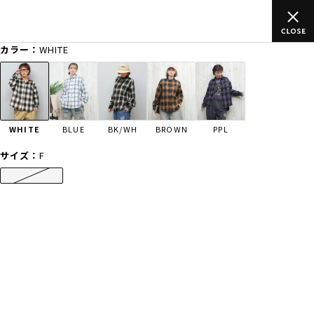
ムラサキスポーツ公式オンラインショップ 新作続々入荷中！是非お
買い物をお楽しみください♪
カラー：
WHITE
ゲスト
様
ログイン
会員登録
FASHION
SURF
SNOW
SKATE
WHITE
BLUE
BK/WH
BROWN
PPL
店舗一覧
サイズ：
F
F
CATEGORY
ファッションTOP
サーフTOP