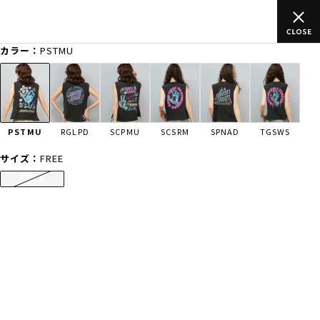
ムラサキスポーツ公式オンラインショップ 新作続々入荷中！是非お
買い物をお楽しみください♪
カラー：
PSTMU
ゲスト
様
ログイン
会員登録
FASHION
SURF
SNOW
SKATE
PSTMU
RGLPD
SCPMU
SCSRM
SPNAD
TGSWS
店舗一覧
サイズ：
FREE
FREE
CATEGORY
ファッションTOP
サーフTOP