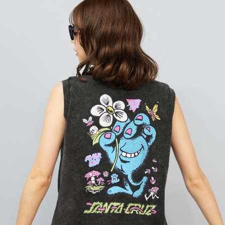
TOP
TOP
TOP
TOP
TOP
PAGE TOP
ムラサキスポーツ 公式アプリ
ポイント・クーポンもこのアプリで！