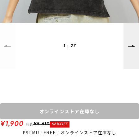
SUPPORT
INFORMATION
店頭受取サービス
店舗一覧
会員ランクについて
ニュース
ギフトラッピング
公式サイト
アフターサポート
下取り保証について
1
27
ご利用ガイド
サイズガイド
よくある質問
お問い合わせ
プライバシーポリシー
特定商取引法に基づく表記
会員およびポイント規約
会社概要
オンラインストア在庫なし
© 2023 Murasaki Sports
¥1,900
税込
¥5,610
66%OFF
PSTMU
/
FREE
/
オンラインストア在庫なし