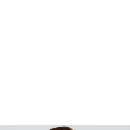
¥1,900
税込
¥5,610
66%OFF
カラー・サイズを選択
TOP
ファッション
ALL
SANTA CRUZ
トップス
Tシャツ/タンクトップ
TOP
ファッション
トップス
Tシャツ/タンクトップ
タンクトップ
SAN
SHOP
ONLINE
FASHION
SURF
SNOW
SKATE