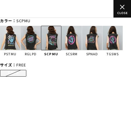
ムラサキスポーツ公式オンラインショップ 新作続々入荷中！是非お
買い物をお楽しみください♪
カラー：
SCPMU
ゲスト
様
ログイン
会員登録
FASHION
SURF
SNOW
SKATE
PSTMU
RGLPD
SCPMU
SCSRM
SPNAD
TGSWS
店舗一覧
サイズ：
FREE
FREE
CATEGORY
ファッションTOP
サーフTOP