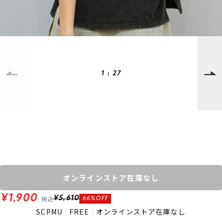
SUPPORT
INFORMATION
店頭受取サービス
店舗一覧
会員ランクについて
ニュース
ギフトラッピング
公式サイト
アフターサポート
下取り保証について
1
27
ご利用ガイド
サイズガイド
よくある質問
お問い合わせ
プライバシーポリシー
特定商取引法に基づく表記
会員およびポイント規約
会社概要
オンラインストア在庫なし
© 2023 Murasaki Sports
¥1,900
税込
¥5,610
66%OFF
SCPMU
/
FREE
/
オンラインストア在庫なし