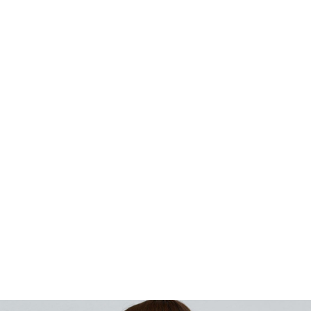
¥1,900
税込
¥5,610
66%OFF
カラー・サイズを選択
TOP
ファッション
ALL
SANTA CRUZ
トップス
Tシャツ/タンクトップ
TOP
ファッション
トップス
Tシャツ/タンクトップ
タンクトップ
SAN
SHOP
ONLINE
FASHION
SURF
SNOW
SKATE