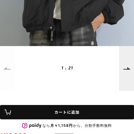
SUPPORT
INFORMATION
店頭受取サービス
店舗一覧
会員ランクについて
ニュース
ギフトラッピング
公式サイト
アフターサポート
下取り保証について
ご利用ガイド
1
21
サイズガイド
よくある質問
お問い合わせ
プライバシーポリシー
特定商取引法に基づく表記
カートに追加
会員およびポイント規約
会社概要
なら
月々1,158円
から。分割手数料無料
© 2023 Murasaki Sports