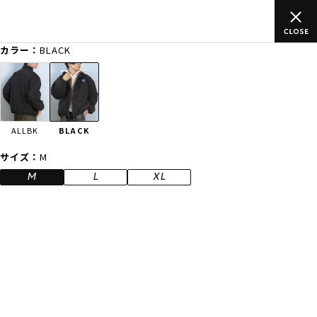
ご
ムラサキスポーツ公式オンラインショップ 新作続々入荷中！是非
買い物をお楽しみください♪
カラー：
BLACK
ゲスト
様
ログイン
会員登録
FASHION
SURF
SNOW
SKATE
ALLBK
BLACK
店舗一覧
サイズ：
M
M
L
XL
CATEGORY
ファッションTOP
サーフTOP