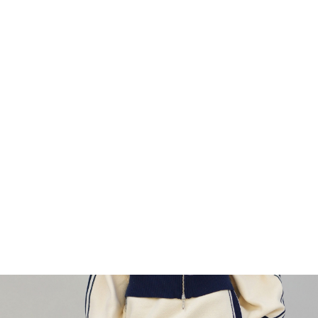
¥3,900
税込
¥5,500
29%OFF
なら
月々1,300円
から。分割手数料無料
カラー・サイズを選択
TOP
ファッション
ALL
CONVERSE
ボトムス（パンツ）
スカート/その
TOP
ファッション
ボトムス（パンツ）
スカート/その他
CONVERSE 
SHOP
ONLINE
FASHION
SURF
SNOW
SKATE