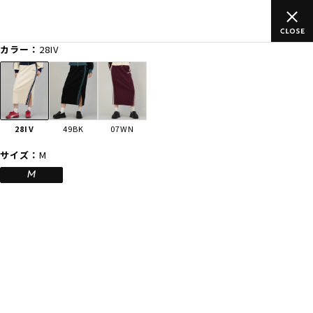
ムラサキスポーツ公式オンラインショップ 新作続々入荷中！是非お
買い物をお楽しみください♪
カラー：
28IV
ゲスト
様
ログイン
会員登録
FASHION
SURF
SNOW
SKATE
28IV
49BK
07WN
店舗一覧
サイズ：
M
M
CATEGORY
ファッションTOP
サーフTOP