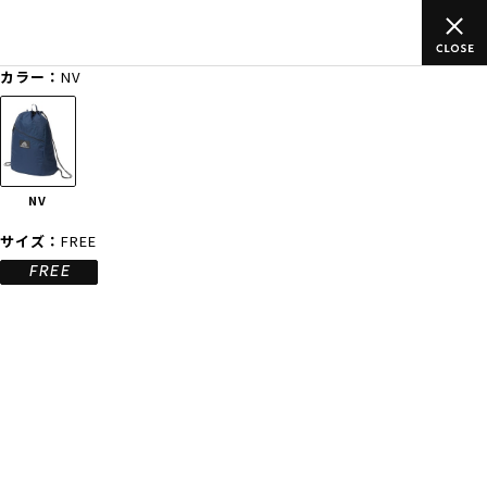
のご
ムラサキスポーツ公式オンラインショップ 新作続々入荷中！是
買い物をお楽しみください♪
カラー：
NV
ゲスト
様
ログイン
会員登録
FASHION
SURF
SNOW
SKATE
NV
店舗一覧
サイズ：
FREE
FREE
CATEGORY
ファッションTOP
サーフTOP