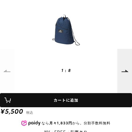
SUPPORT
INFORMATION
店頭受取サービス
店舗一覧
会員ランクについて
ニュース
ギフトラッピング
公式サイト
アフターサポート
下取り保証について
ご利用ガイド
サイズガイド
よくある質問
お問い合わせ
1
8
プライバシーポリシー
特定商取引法に基づく表記
カートに追加
会員およびポイント規約
会社概要
¥5,500
税込
© 2023 Murasaki Sports
なら
月々1,833円
から。分割手数料無料