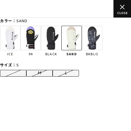
込)以上のご
ムラサキスポーツ公式オンラインショップ 新作続々入
買い物をお楽しみください♪
カラー：
SAND
ゲスト
様
ログイン
会員登録
FASHION
SURF
SNOW
SKATE
ICE
94
BLACK
SAND
BKBLO
店舗一覧
サイズ：
S
S
M
L
CATEGORY
ファッションTOP
サーフTOP