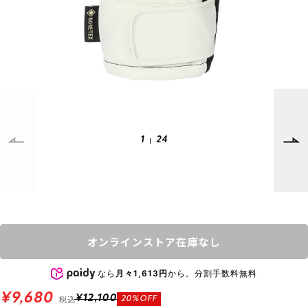
SUPPORT
INFORMATION
店頭受取サービス
店舗一覧
会員ランクについて
ニュース
ギフトラッピング
公式サイト
アフターサポート
下取り保証について
ご利用ガイド
1
24
サイズガイド
よくある質問
お問い合わせ
プライバシーポリシー
特定商取引法に基づく表記
オンラインストア在庫なし
会員およびポイント規約
会社概要
なら
月々1,613円
から。分割手数料無料
© 2023 Murasaki Sports
¥9,680
税込
¥12,100
20%OFF