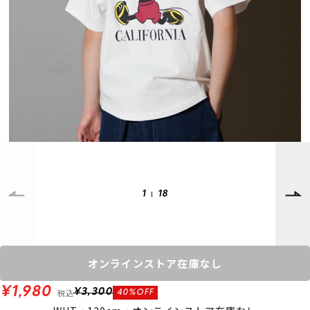
SUPPORT
INFORMATION
店頭受取サービス
店舗一覧
会員ランクについて
ニュース
ギフトラッピング
公式サイト
アフターサポート
下取り保証について
ご利用ガイド
サイズガイド
よくある質問
お問い合わせ
1
18
プライバシーポリシー
特定商取引法に基づく表記
会員およびポイント規約
会社概要
オンラインストア在庫なし
© 2023 Murasaki Sports
¥1,980
税込
¥3,300
40%OFF