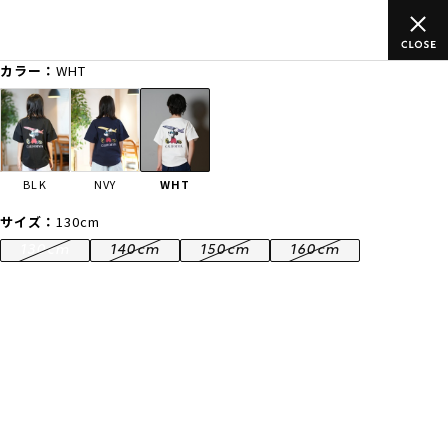
以上のご
ムラサキスポーツ公式オンラインショップ 新作続々入荷中
買い物をお楽しみください♪
カラー：
WHT
ゲスト
様
ログイン
会員登録
FASHION
SURF
SNOW
SKATE
BLK
NVY
WHT
店舗一覧
サイズ：
130cm
130cm
140cm
150cm
160cm
CATEGORY
ファッションTOP
サーフTOP