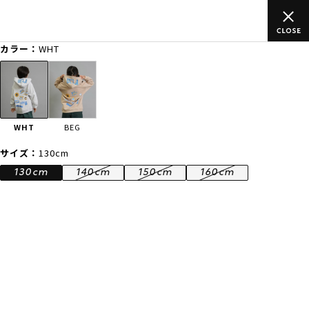
のご
ムラサキスポーツ公式オンラインショップ 新作続々入荷中！是
買い物をお楽しみください♪
カラー：
WHT
ゲスト
様
ログイン
会員登録
FASHION
SURF
SNOW
SKATE
WHT
BEG
店舗一覧
サイズ：
130cm
130cm
140cm
150cm
160cm
CATEGORY
ファッションTOP
サーフTOP