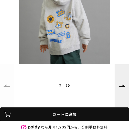
SUPPORT
INFORMATION
店頭受取サービス
店舗一覧
会員ランクについて
ニュース
ギフトラッピング
公式サイト
アフターサポート
下取り保証について
ご利用ガイド
サイズガイド
よくある質問
お問い合わせ
1
16
プライバシーポリシー
特定商取引法に基づく表記
カートに追加
会員およびポイント規約
会社概要
なら
月々1,232円
から。分割手数料無料