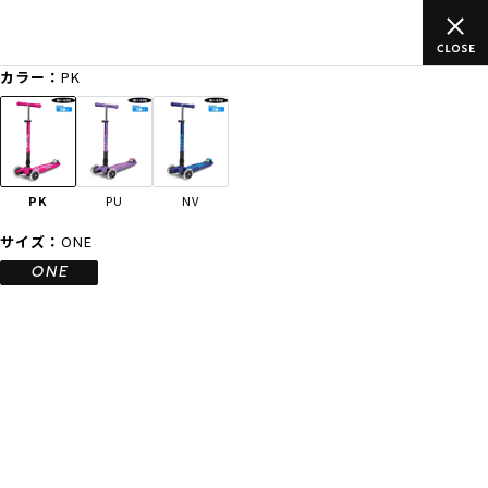
のご
ムラサキスポーツ公式オンラインショップ 新作続々入荷中！是
買い物をお楽しみください♪
カラー：
PK
ゲスト
様
ログイン
会員登録
FASHION
SURF
SNOW
SKATE
PK
PU
NV
店舗一覧
サイズ：
ONE
ONE
CATEGORY
ファッションTOP
サーフTOP