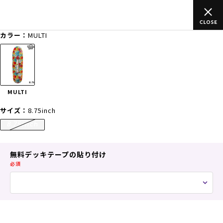
のご
ムラサキスポーツ公式オンラインショップ 新作続々入荷中！是
買い物をお楽しみください♪
カラー：
MULTI
ゲスト
様
ログイン
会員登録
FASHION
SURF
SNOW
SKATE
MULTI
店舗一覧
サイズ：
8.75inch
8.75inch
CATEGORY
無料デッキテープの貼り付け
必須
ファッションTOP
サーフTOP