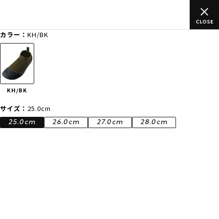
上のご
ムラサキスポーツ公式オンラインショップ 新作続々入荷中！
買い物をお楽しみください♪
カラー：
KH/BK
ゲスト
様
ログイン
会員登録
FASHION
SURF
SNOW
SKATE
KH/BK
店舗一覧
サイズ：
25.0cm
25.0cm
26.0cm
27.0cm
28.0cm
CATEGORY
ファッションTOP
サーフTOP