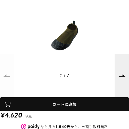
SUPPORT
INFORMATION
店頭受取サービス
店舗一覧
会員ランクについて
ニュース
ギフトラッピング
公式サイト
アフターサポート
下取り保証について
ご利用ガイド
サイズガイド
よくある質問
お問い合わせ
1
7
プライバシーポリシー
特定商取引法に基づく表記
カートに追加
会員およびポイント規約
会社概要
¥4,620
税込
© 2023 Murasaki Sports
なら
月々1,540円
から。分割手数料無料