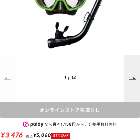
SUPPORT
INFORMATION
店頭受取サービス
店舗一覧
会員ランクについて
ニュース
ギフトラッピング
公式サイト
アフターサポート
下取り保証について
ご利用ガイド
サイズガイド
よくある質問
1
14
お問い合わせ
プライバシーポリシー
特定商取引法に基づく表記
オンラインストア在庫なし
会員およびポイント規約
会社概要
なら
月々1,158円
から。分割手数料無料
© 2023 Murasaki Sports
¥3,476
税込
¥5,060
31%OFF