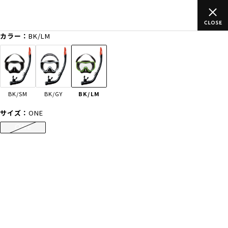
0円(税込)以上のご
ムラサキスポーツ公式オンラインショップ 新作
り)
買い物をお楽しみください♪
カラー：
BK/LM
ゲスト
様
ログイン
会員登録
FASHION
SURF
SNOW
SKATE
BK/SM
BK/GY
BK/LM
店舗一覧
サイズ：
ONE
ONE
CATEGORY
ファッションTOP
サーフTOP