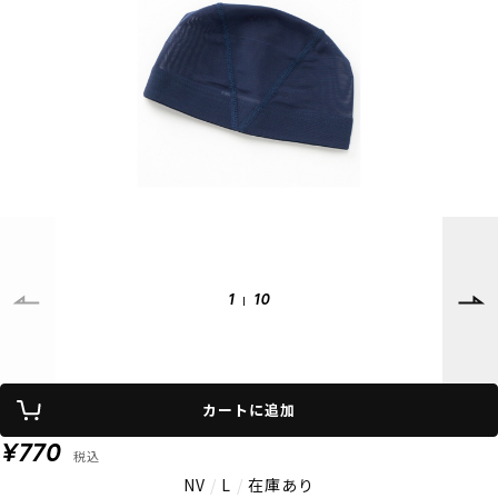
SUPPORT
INFORMATION
店頭受取サービス
店舗一覧
会員ランクについて
ニュース
ギフトラッピング
公式サイト
アフターサポート
下取り保証について
ご利用ガイド
サイズガイド
よくある質問
お問い合わせ
1
10
プライバシーポリシー
特定商取引法に基づく表記
会員およびポイント規約
会社概要
カートに追加
© 2023 Murasaki Sports
¥770
税込
NV
/
L
/
在庫あり