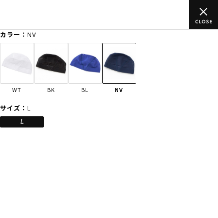
税込)以上のご
ムラサキスポーツ公式オンラインショップ 新作続々
買い物をお楽しみください♪
カラー：
NV
ゲスト
様
ログイン
会員登録
FASHION
SURF
SNOW
SKATE
WT
BK
BL
NV
店舗一覧
サイズ：
L
L
CATEGORY
ファッションTOP
サーフTOP