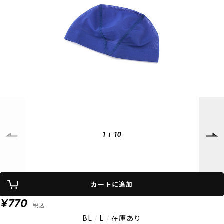
SUPPORT
INFORMATION
店頭受取サービス
店舗一覧
会員ランクについて
ニュース
ギフトラッピング
公式サイト
アフターサポート
下取り保証について
ご利用ガイド
サイズガイド
よくある質問
お問い合わせ
1
10
プライバシーポリシー
特定商取引法に基づく表記
会員およびポイント規約
会社概要
カートに追加
© 2023 Murasaki Sports
¥770
税込
BL
/
L
/
在庫あり