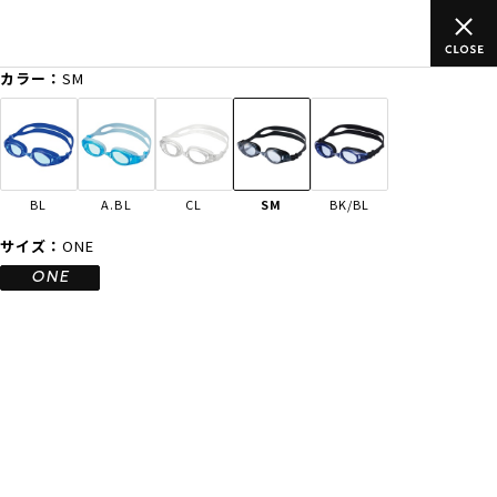
税込)以上のご
ムラサキスポーツ公式オンラインショップ 新作続々
買い物をお楽しみください♪
カラー：
SM
ゲスト
様
ログイン
会員登録
FASHION
SURF
SNOW
SKATE
BL
A.BL
CL
SM
BK/BL
店舗一覧
サイズ：
ONE
ONE
CATEGORY
ファッションTOP
サーフTOP