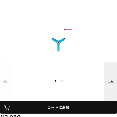
SUPPORT
INFORMATION
店頭受取サービス
店舗一覧
会員ランクについて
ニュース
ギフトラッピング
公式サイト
アフターサポート
下取り保証について
ご利用ガイド
サイズガイド
よくある質問
お問い合わせ
1
8
プライバシーポリシー
特定商取引法に基づく表記
カートに追加
会員およびポイント規約
会社概要