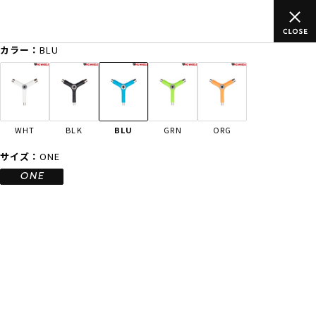
のご
ムラサキスポーツ公式オンラインショップ 新作続々入荷中！是
買い物をお楽しみください♪
カラー：
BLU
ゲスト
様
ログイン
会員登録
FASHION
SURF
SNOW
SKATE
WHT
BLK
BLU
GRN
ORG
店舗一覧
サイズ：
ONE
ONE
CATEGORY
ファッションTOP
サーフTOP