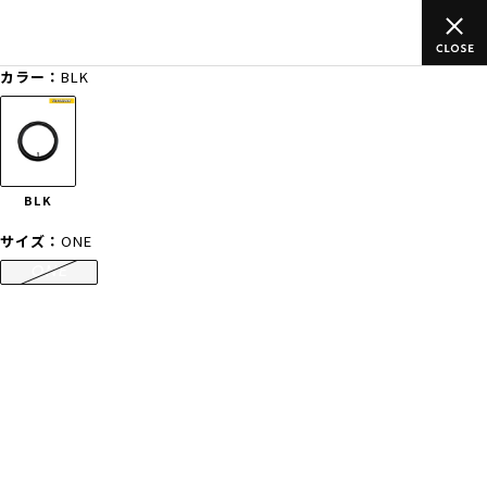
のご
ムラサキスポーツ公式オンラインショップ 新作続々入荷中！是
買い物をお楽しみください♪
カラー：
BLK
ゲスト
様
ログイン
会員登録
FASHION
SURF
SNOW
SKATE
BLK
店舗一覧
サイズ：
ONE
ONE
CATEGORY
ファッションTOP
サーフTOP